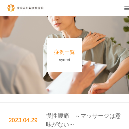
当院について
施術料金一覧
症例一覧
トピックス
syorei
お知らせ
お問い合わせ
慢性腰痛 ～マッサージは意
2023.04.29
味がない～